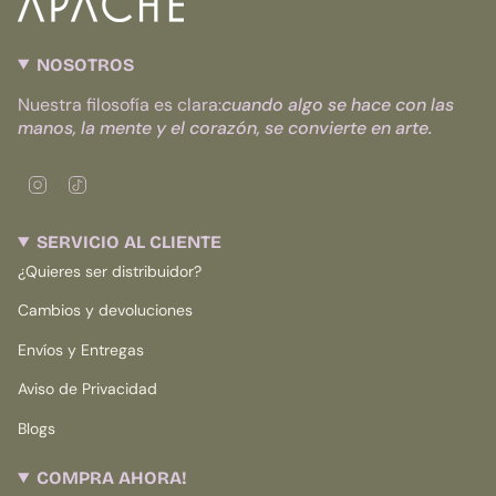
NOSOTROS
Nuestra filosofía es clara:
cuando algo se hace con las
manos, la mente y el corazón, se convierte en arte.
I
T
n
i
s
k
SERVICIO AL CLIENTE
t
T
a
o
¿Quieres ser distribuidor?
g
k
r
Cambios y devoluciones
a
m
Envíos y Entregas
Aviso de Privacidad
Blogs
COMPRA AHORA!